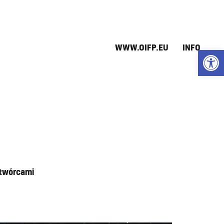
WWW.OIFP.EU
INFO
Open
 twórcami