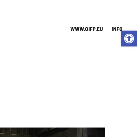
WWW.OIFP.EU
INFO
Open