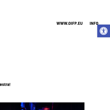
WWW.OIFP.EU
INFO
Open
estra!