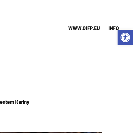
WWW.OIFP.EU
INFO
Open
mentem Kariny