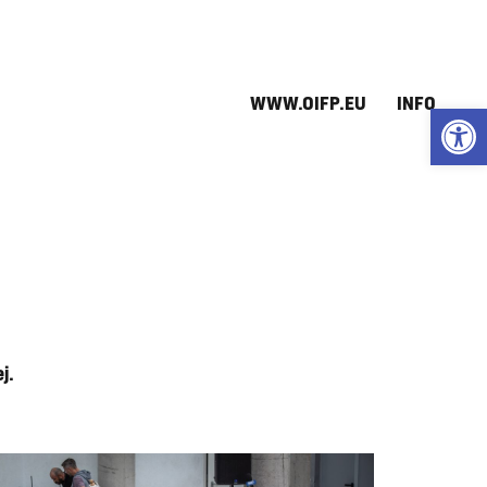
WWW.OIFP.EU
INFO
Open
j.