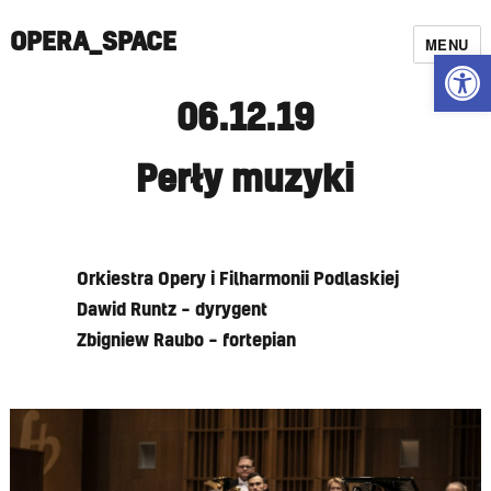
OPERA_SPACE
MENU
Open
06.12.19
Perły muzyki
Orkiestra Opery i Filharmonii Podlaskiej
Dawid Runtz – dyrygent
Zbigniew Raubo – fortepian