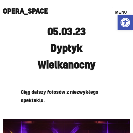
OPERA_SPACE
MENU
Open
05.03.23
Dyptyk
Wielkanocny
Ciąg dalszy fotosów z niezwykłego
spektaklu.