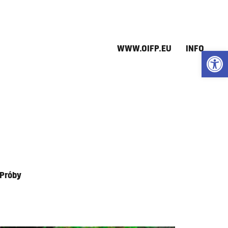
WWW.OIFP.EU
INFO
Open
 Próby