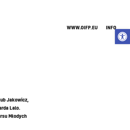
WWW.OIFP.EU
INFO
Open
kub Jakowicz,
rda Lalo.
rsu Młodych