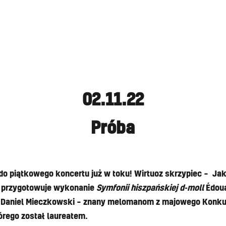
02.11.22
Próba
do piątkowego koncertu już w toku! Wirtuoz skrzypiec – Ja
, przygotowuje wykonanie
Symfonii hiszpańskiej d-moll
Édoua
Daniel Mieczkowski – znany melomanom z majowego Konku
órego został laureatem.